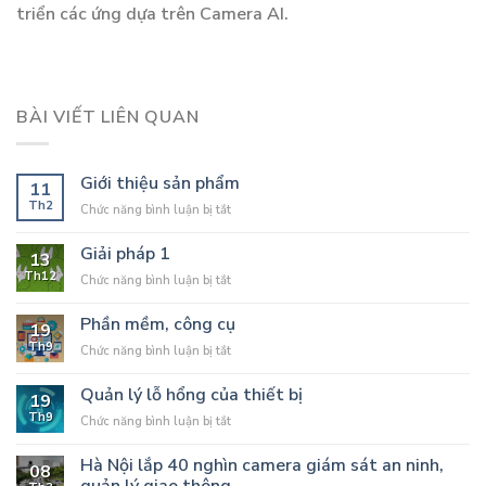
triển các ứng dựa trên Camera AI.
BÀI VIẾT LIÊN QUAN
Giới thiệu sản phẩm
11
Th2
ở
Chức năng bình luận bị tắt
Giới
thiệu
Giải pháp 1
13
sản
Th12
ở
Chức năng bình luận bị tắt
phẩm
Giải
pháp
Phần mềm, công cụ
19
1
Th9
ở
Chức năng bình luận bị tắt
Phần
mềm,
Quản lý lỗ hổng của thiết bị
19
công
Th9
ở
Chức năng bình luận bị tắt
cụ
Quản
lý
Hà Nội lắp 40 nghìn camera giám sát an ninh,
08
lỗ