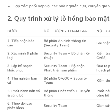
Hợp tác
: phối hợp với các nhà nghiên cứu, chuyên gia 
2. Quy trình xử lý lỗ hổng bảo mật
BƯỚC
ĐỐI TƯỢNG THAM GIA
NỘI D
1. Tiếp nhận báo
Bộ phận An ninh thông tin
Ghi nhận
cáo
(Security Team)
2. Xác minh & phân
Security Team + Bộ phận Kỹ
Kiểm tra
loại
thuật
CVSS).
3. Lập kế hoạch
Security Team + Bộ phận
Đưa ra p
khắc phục
Phát triển sản phẩm
hoạch p
4. Thử nghiệm bản
Bộ phận QA/QC + Security
Kiểm thử
vá
Team
5. Phát hành bản vá
Bộ phận Phát triển + Truyền
Phát hàn
& công bố
thông
công bố 
6. Theo dõi sau
Security Team
Giám sát
phát hành