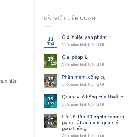
BÀI VIẾT LIÊN QUAN
Giới thiệu sản phẩm
11
Th2
ở
Chức năng bình luận bị tắt
Giới
thiệu
Giải pháp 1
13
sản
Th12
ở
Chức năng bình luận bị tắt
phẩm
Giải
pháp
Phần mềm, công cụ
19
hực hiện
1
Th9
ở
Chức năng bình luận bị tắt
Phần
mềm,
Quản lý lỗ hổng của thiết bị
19
công
Th9
ở
Chức năng bình luận bị tắt
cụ
Quản
lý
Hà Nội lắp 40 nghìn camera
08
lỗ
giám sát an ninh, quản lý
Th3
hổng
giao thông
của
thiết
ở
Chức năng bình luận bị tắt