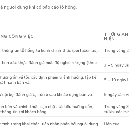
và người dùng khi có báo cáo lỗ hổng.
THỜI GIA
UNG CÔNG VIỆC
HIỆN
 thông tin lỗ hổng từ kênh chính thức (portal/email).
Trong vòng 
 tính xác thực, đánh giá mức độ nghiêm trọng (theo
3 – 5 ngày là
hương án vá lỗi, xác định phạm vi ảnh hưởng, lập kế
5 – 10 ngày 
hát hành bản vá.
 nội bộ, đánh giá lại rủi ro sau khi áp dụng bản vá.
5 ngày làm v
h bản vá chính thức, cập nhật tài liệu hướng dẫn,
Trong vòng 3
thông tin tới khách hàng.
từ khi xác mi
 tình trạng khai thác, tiếp nhận phản hồi người dùng.
Liên tục