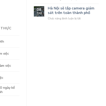
bị
Hà
Nội
Hà Nội sẽ lắp camera giám
08
lắp
sát trên toàn thành phố
Th3
40
ở
Chức năng bình luận bị tắt
nghìn
Hà
camera
Nội
giám
N THỰC
sẽ
sát
lắp
an
camera
ninh,
24h
giám
quản
sát
lý
trên
giao
m việc
toàn
thông
thành
phố
làm việc
iệc
0 ngày kể
nh