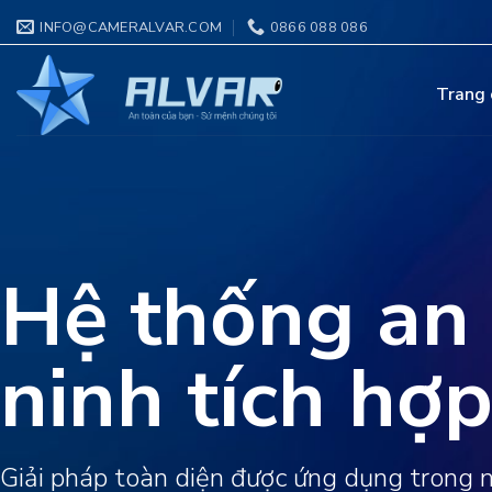
Skip
INFO@CAMERALVAR.COM
0866 088 086
to
content
Trang 
Hệ thống an
ninh tích hợ
Giải pháp toàn diện được ứng dụng trong 