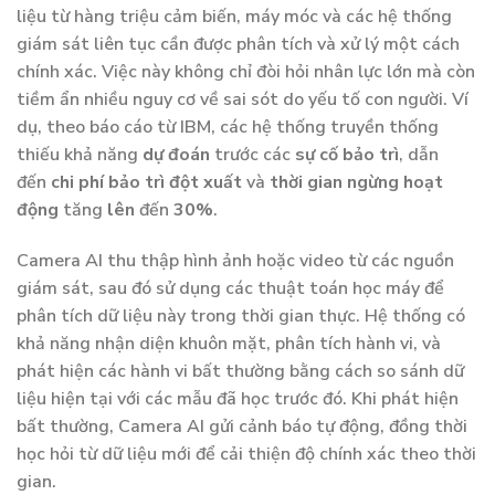
liệu từ hàng triệu cảm biến, máy móc và các hệ thống
giám sát liên tục cần được phân tích và xử lý một cách
chính xác. Việc này không chỉ đòi hỏi nhân lực lớn mà còn
tiềm ẩn nhiều nguy cơ về sai sót do yếu tố con người. Ví
dụ, theo báo cáo từ IBM, các hệ thống truyền thống
thiếu khả năng
dự đoán
trước các
sự cố bảo trì
, dẫn
đến
chi phí bảo trì đột xuất
và
thời gian ngừng hoạt
động
tăng
lên
đến
30%
.
Camera AI thu thập hình ảnh hoặc video từ các nguồn
giám sát, sau đó sử dụng các thuật toán học máy để
phân tích dữ liệu này trong thời gian thực. Hệ thống có
khả năng nhận diện khuôn mặt, phân tích hành vi, và
phát hiện các hành vi bất thường bằng cách so sánh dữ
liệu hiện tại với các mẫu đã học trước đó. Khi phát hiện
bất thường, Camera AI gửi cảnh báo tự động, đồng thời
học hỏi từ dữ liệu mới để cải thiện độ chính xác theo thời
gian.