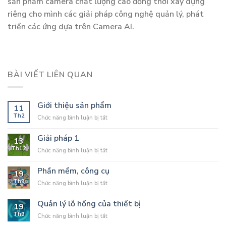
sản phẩm camera chất lượng cao đồng thời xây dựng
riêng cho mình các giải pháp công nghệ quản lý, phát
triển các ứng dựa trên Camera AI.
BÀI VIẾT LIÊN QUAN
Giới thiệu sản phẩm
11
Th2
ở
Chức năng bình luận bị tắt
Giới
thiệu
Giải pháp 1
13
sản
Th12
ở
Chức năng bình luận bị tắt
phẩm
Giải
pháp
Phần mềm, công cụ
19
1
Th9
ở
Chức năng bình luận bị tắt
Phần
mềm,
Quản lý lỗ hổng của thiết bị
19
công
Th9
ở
Chức năng bình luận bị tắt
cụ
Quản