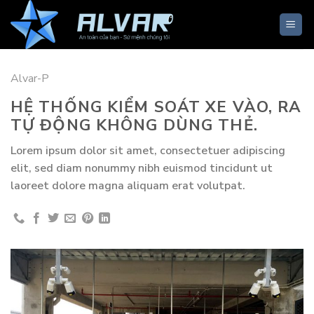
Skip
to
content
Alvar-P
HỆ THỐNG KIỂM SOÁT XE VÀO, RA
TỰ ĐỘNG KHÔNG DÙNG THẺ.
Lorem ipsum dolor sit amet, consectetuer adipiscing
elit, sed diam nonummy nibh euismod tincidunt ut
laoreet dolore magna aliquam erat volutpat.